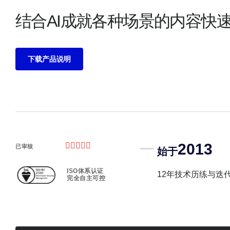
结合AI成就各种场景的内容快
下载产品说明
2013





已审核
始于
ISO体系认证
12年技术历练与迭
完全自主可控